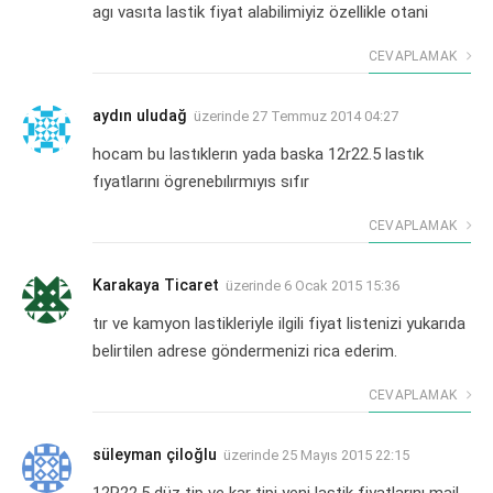
agı vasıta lastik fiyat alabilimiyiz özellikle otani
CEVAPLAMAK
aydın uludağ
üzerinde
27 Temmuz 2014 04:27
hocam bu lastıklerın yada baska 12r22.5 lastık
fıyatlarını ögrenebılırmıyıs sıfır
CEVAPLAMAK
Karakaya Ticaret
üzerinde
6 Ocak 2015 15:36
tır ve kamyon lastikleriyle ilgili fiyat listenizi yukarıda
belirtilen adrese göndermenizi rica ederim.
CEVAPLAMAK
süleyman çiloğlu
üzerinde
25 Mayıs 2015 22:15