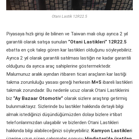
Otani Lastik 12R22.5
Piyasaya hızlı girişi ile bilinen ve Taiwan malı olup ayrıca 2 yıl
garantili olarak satışa sunulan
”Otani Lastikleri”
12R22.5
ebatta en çok talep gören kar lastikleri olduğunu söyleyebiliriz.
Ayrıca 2 yıl olarak garantili satılması lastiğin ne kadar garantili
olduğunu da ayrıca araç sahiplerine göstermektedir.
Malumunuz aralık ayından itibaren ticari araçların kar lastiği
takma zorunluluğu yasası gereği herkesin
M+S
ibareli lastikleri
takmak zorundadır. Bu nedenle ucuz olarak Otani Lastiklerini
biz
”Ay Bazaar Otomotiv”
olarak sizlere araştırıp getirmiş
bulunmaktayız. Sizlerinde bu lastikler hakkında detaylı bilgi
almak istediğinizi düşündüğümüzden dolayı bizlere irtibat
telefonlarımızdan ulaşabilir ve bizlerden Otani Lastikleri
hakkında bilgi alabileceğinizi söyleyebiliriz.
Kamyon Lastikler
i
üzerine uzun süren çalışmalar sonucu
Hindistan’da üretilen