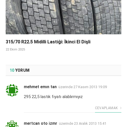
315/70 R22.5 Midilli Lastiği: İkinci El Dişli
22 Ekim 2025
10
YORUM
mehmet emın tan
üzerinde
27 Kasım 2013 19:09
295 22,5 lastık fıyatı alablırmıyız
CEVAPLAMAK
mertcan oto izmr
üzerinde
23 Aralık 2013 15:41