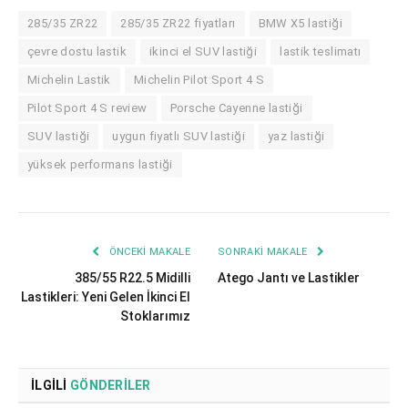
285/35 ZR22
285/35 ZR22 fiyatları
BMW X5 lastiği
çevre dostu lastik
ikinci el SUV lastiği
lastik teslimatı
Michelin Lastik
Michelin Pilot Sport 4 S
Pilot Sport 4 S review
Porsche Cayenne lastiği
SUV lastiği
uygun fiyatlı SUV lastiği
yaz lastiği
yüksek performans lastiği
ÖNCEKI MAKALE
SONRAKI MAKALE
385/55 R22.5 Midilli
Atego Jantı ve Lastikler
Lastikleri: Yeni Gelen İkinci El
Stoklarımız
İLGILI
GÖNDERILER