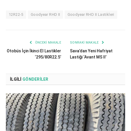
12R22-5
Goodyear RHD II
Goodyear RHD II Lastikleri
ÖNCEKI MAKALE
SONRAKI MAKALE
Otobüs İçin İkinci El Lastikler
Sava’dan Yeni Hafriyat
‘295/80R22.5’
Lastiği ‘Avant MS II’
İLGILI
GÖNDERILER