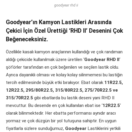
goodyear rhd ii
Goodyear’ın Kamyon Lastikleri Arasında
Çekici İçin Özel Ürettiği ‘RHD II’ Desenini Çok
Beğeneceksiniz.
Özellikle kasalı kamyon araçlarının kullandığı ve çok randıman
aldığı çekicide kullanılmak üzere üretilen ‘
Goodyear RHD II
‘
şöförler tarafından en çok beğenilen ve seçilen lastik oldu.
Ayrıca dayanıklı olması ve kolay kolay silinmemesi bu lastiğin
tercih edilmesinde büyük etki bırakıyor. Ebat olarak
11R22.5,
12R22.5, 295/80R22.5, 315/80R22.5, 275/70R22.5 ve
315/70R22.5
gibi ebatlarda bu lastik deseni yani RHD II
mevcuttur. Bu desende en çok kullanılan ebat ise ‘
12R22.5
‘
olarak bilinmektedir. Her ebatta performansı aynıdır aracı
yormaz ve çok düzgün bir yol tutuşuna sahiptir. En uygun
fiyatlarla sizlere sunduğumuz,
Goodyear
Lastiklerini yetkili