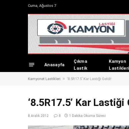
Cuma, Ağustos 7
Çıkma
Kamyon
Anasayfa
Lastik
Lastikler
»
Kamyonet Lastikleri
‘8.5R17.5’ Kar Lastiği Geldi!
‘8.5R17.5’ Kar Lastiği 
8 Aralık 2012
8
1 Dakika Okuma Süresi