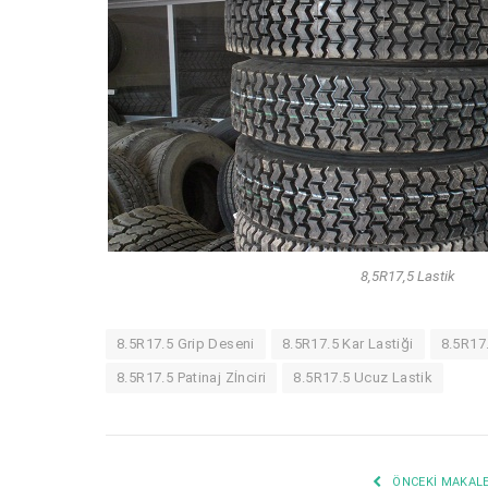
8,5R17,5 Lastik
8.5R17.5 Grip Deseni
8.5R17.5 Kar Lastiği
8.5R17.
8.5R17.5 Patinaj Zİnciri
8.5R17.5 Ucuz Lastik
ÖNCEKI MAKAL