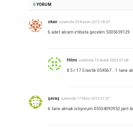
8
YORUM
okan
üzerinde
29 Kasım 2013 18:47
6 adet alcam irtibata gecelim 5305659129
Hilmi
üzerinde
15 Aralık 2022 07:08
8.5 r 17.5 lastik 054567… 1 tane a
şavaş
üzerinde
17 Ekim 2014 21:57
6 tane almak istiyorum 05534093952 jant ile b