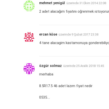
mehmet yenigül
üzerinde
31 Ekim 2014 22:08
2 adet alacağım fıyatını oğrenmek ıstoyo
ercan köse
üzerinde
9 Şubat 2017 23:38
4 tane alacagim kastamonuya gonderebili
özgür solmaz
üzerinde
25 Aralık 2018 15:45
merhaba
8.5R17.5 46 adet lazım fiyat nedir
0535….