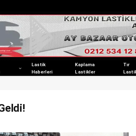
Lastik
Kaplama
Tır
i
Haberleri
Lastikler
Lasti
Geldi!