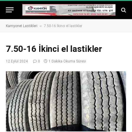
»
Kamyonet Lastikleri
7.50-16 İkinci el lastikler
7.50-16 İkinci el lastikler
12 Eylül 2024
0
1 Dakika Okuma Süresi