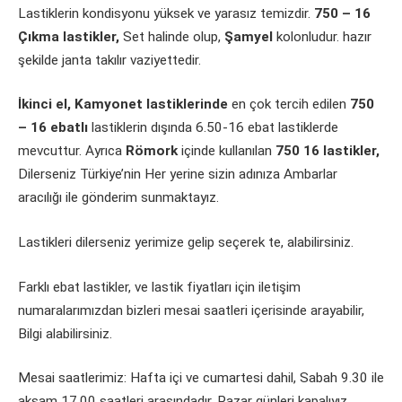
Lastiklerin kondisyonu yüksek ve yarasız temizdir.
750 – 16
Çıkma lastikler,
Set halinde olup,
Şamyel
kolonludur. hazır
şekilde janta takılır vaziyettedir.
İkinci el, Kamyonet lastiklerinde
en çok tercih edilen
750
– 16 ebatlı
lastiklerin dışında 6.50-16 ebat lastiklerde
mevcuttur. Ayrıca
Römork
içinde kullanılan
750 16 lastikler,
Dilerseniz Türkiye’nin Her yerine sizin adınıza Ambarlar
aracılığı ile gönderim sunmaktayız.
Lastikleri dilerseniz yerimize gelip seçerek te, alabilirsiniz.
Farklı ebat lastikler, ve lastik fiyatları için iletişim
numaralarımızdan bizleri mesai saatleri içerisinde arayabilir,
Bilgi alabilirsiniz.
Mesai saatlerimiz: Hafta içi ve cumartesi dahil, Sabah 9.30 ile
akşam 17.00 saatleri arasındadır. Pazar günleri kapalıyız.