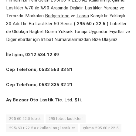
Firmamıza Yeni Gelen
295/60 R 22.5
Az Kullanılmış, Çıkma
Lastikler %70 ile %90 Arasında Dişlidir. Lastikler, Yarasız ve
Temizdir. Markaları
Bridgestone
ve
Lassa
Karışıktır. Yaklaşık
30 Adettir. Bu Lastikler 60 Serisi,
( 295 60 r 22.5 )
Lobetler
de Oldukça Rağbet Gören Yüksek Tonaja Uygundur. Fiyatlar ve
Diğer ebatlar için İrtibat Numaralarımızdan Bize Ulaşınız.
İletişim; 0212 534 12 89
Cep Telefonu; 0532 563 33 81
Cep Telefonu; 0532 335 32 21
Ay Bazaar Oto Lastik Tic. Ltd. Şti.
295 60 22.5 lobet
295 lobet lastikleri
295/60 r 22.5 az kullanılmış lastikler
çıkma 295 60 r 22.5