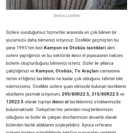
Otobüs Lastikleri
Sizlere sunduğumuz hizmetler arasında en çok bilinen bir
yüzümüzü daha bilmenizi istiyoruz. Özellikle geçmişten bu
yana 1995’ten beri
Kamyon ve Otobüs lastikleri
alım
satımı yaptığımızı ve bu sektörde ikinci el piyasasının nabzını
bizlerin oluşturduğunu bilmenizi isteriz. Sizler ile yıllarca
çalıştığımızı ve
Kamyon
,
Otobüs, Tır Araçları
camiasına
temin ettiğimiz lastiklerin ne kadar çok olduğunu tahmin bile
edemezsiniz. Özellikle sizlere şuan elimizde bulunan lastiklerin
ebatlarını yazmak istiyorum,
295/80R22.5, 315/80R22.5
ve
12R22.5
olarak toptan
ikinci el
lastiklerimiz stoklarımızda
bulunmaktadır. Türkiye’nin her yerinden müşterilerimizin
olduğunu ve bizler ile çalışan dostlarımızın devamlı olarak
bizlerden lastik aldıklarını söyleyebiliriz. Ayrıca referans
isteyen kişilere istenildiğinde telefon numaraları verilebilir.