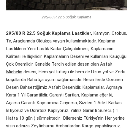
295/80 R 22.5 Soğuk Kaplama
295/80 R 22.5 Soğuk Kaplama Lastikler,
Kamyon, Otobüs,
Tır, Araçlarında Oldukça yaygın kullanılmaktadır. Kaplama
Lastiklerin Yeni Lastik Kadar Çalışabilmesi, Kaplamanın
Kalitesi ile İlişkilidir. Kaplamaların Deseni ve kullanılan Kauçuğu
Çok Önemlidir. Genelde Tercih edilen desen olan Asfalt
Michelin
deseni, Hem yol tutuşu ile hem de Uzun yol ve Zorlu
koşullarda Rahatça uyum sağlamasıdır. Resimlerde Görünen
Desen Bahsettiğimiz Asfalt Desenidir. Kaplamalar, Açmaya
Karşı 1 Yıl Garantilidir. Garanti Şartları, Kaplama eğer ki,
Açarsa Garanti Kapsamına Giriyorsa, Sizden 1 Adet Karkas
İstiyoruz ve Ücretsiz Kaplıyoruz. Yalnız Garanti Süreci, ( 1
Hafta 10 gün ) sürmektedir. Dilerseniz Türkiye’nin Her yerine
sizin adınıza Zeytinburnu Ambarlardan Kargo yapabiliyoruz.