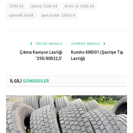
1200-24
çıkma 1200-24
ikinci el 1200-24
şamrelli lastik
yeni lastik 1200-24
ÖNCEKI MAKALE
SONRAKI MAKALE
Çıkma Kamyon Lastiği
Kumho KMD01 (Şantiye Tip
‘295/80R22,5’
Lastiği)
İLGILI
GÖNDERILER