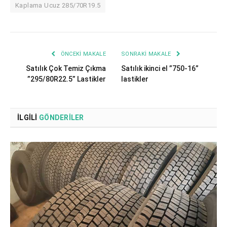
Kaplama Ucuz 285/70R19.5
ÖNCEKI MAKALE
SONRAKI MAKALE
Satılık Çok Temiz Çıkma
Satılık ikinci el ”750-16”
”295/80R22.5” Lastikler
lastikler
İLGILI
GÖNDERILER