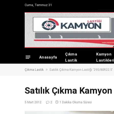
Cuma, Temmuz 31
Çıkma
Kamyon
Anasayfa
Lastik
Lastikler
»
Çıkma Lastik
Satılık Çıkma Kamyon Lastiği ‘295/80R22.5’
Satılık Çıkma Kamyon 
5 Mart 2012
2
1 Dakika Okuma Süresi