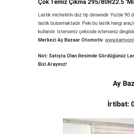
Çok Temiz Çıkma 295/80R22.5 ‘Mic
Lastik michelin’in düz tip desenidir. Yüzde 90 d
lastik bulunmaktadır. Peki bu lastik hangi araçl
kullanılır. İsterseniz çekicide isterseniz dingi
Merkezi Ay Bazaar Otomotiv
.
www.kamyonla
Not: Satışta Olan Resimde Gördüğünüz Last
Bizi Arayınız!
Ay Ba
İrtibat: