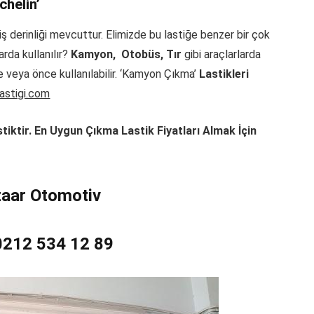
helin’
iş derinliği mevcuttur. Elimizde bu lastiğe benzer bir çok
arda kullanılır?
Kamyon, Otobüs, Tır
gibi araçlarlarda
lde veya önce kullanılabilir. ‘Kamyon Çıkma’
Lastikleri
stigi.com
iktir. En Uygun Çıkma Lastik Fiyatları Almak İçin
zaar Otomotiv
 0212 534 12 89