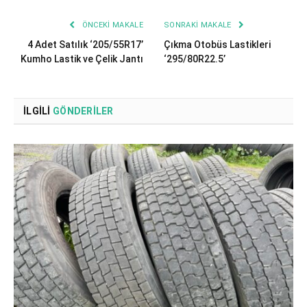
ÖNCEKI MAKALE
SONRAKI MAKALE
4 Adet Satılık ‘205/55R17’
Çıkma Otobüs Lastikleri
Kumho Lastik ve Çelik Jantı
‘295/80R22.5’
İLGILI
GÖNDERILER