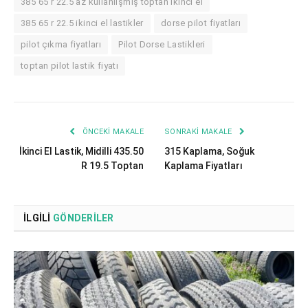
385 65 r 22.5 az kullanılşmış toptan ikinci el
385 65 r 22.5 ikinci el lastikler
dorse pilot fiyatları
pilot çıkma fiyatları
Pilot Dorse Lastikleri
toptan pilot lastik fiyatı
ÖNCEKI MAKALE
SONRAKI MAKALE
İkinci El Lastik, Midilli 435.50
315 Kaplama, Soğuk
R 19.5 Toptan
Kaplama Fiyatları
İLGILI
GÖNDERILER