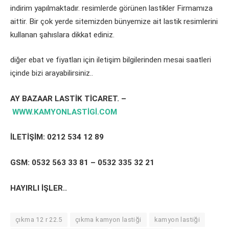
indirim yapılmaktadır. resimlerde görünen lastikler Firmamıza
aittir. Bir çok yerde sitemizden bünyemize ait lastik resimlerini
kullanan şahıslara dikkat ediniz.
diğer ebat ve fiyatları için iletişim bilgilerinden mesai saatleri
içinde bizi arayabilirsiniz..
AY BAZAAR LASTİK TİCARET. –
WWW.KAMYONLASTİGİ.COM
İLETİŞİM: 0212 534 12 89
GSM: 0532 563 33 81 – 0532 335 32 21
HAYIRLI İŞLER..
çıkma 12 r 22.5
çıkma kamyon lastiği
kamyon lastiği