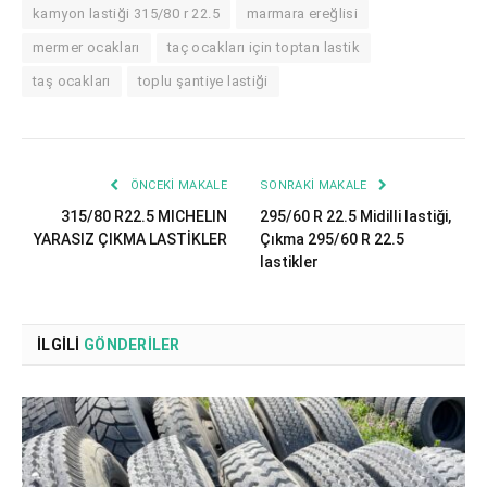
kamyon lastiği 315/80 r 22.5
marmara ereğlisi
mermer ocakları
taç ocakları için toptan lastik
taş ocakları
toplu şantiye lastiği
ÖNCEKI MAKALE
SONRAKI MAKALE
315/80 R22.5 MICHELIN
295/60 R 22.5 Midilli lastiği,
YARASIZ ÇIKMA LASTİKLER
Çıkma 295/60 R 22.5
lastikler
İLGILI
GÖNDERILER