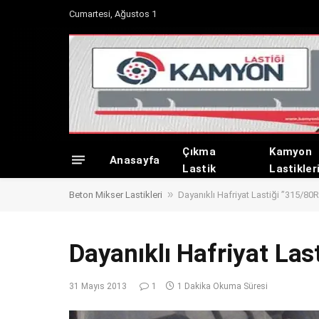
Cumartesi, Ağustos 1
Çıkma
Kamyon
Anasayfa
Lastik
Lastikler
»
Beton Mikser Lastikleri
Dayanıklı Hafriyat Lastiği ”315/80
Dayanıklı Hafriyat Las
31 Mayıs 2013
1
1 Dakika Okuma Süresi