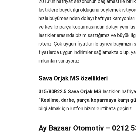
2013’ün hafriyat sezonunun başlaması ile birlik
lastiklere büyük ilgi olduğunu söylemek istiyor
hızla büyümesinden dolayı hafriyat kamyonları 
ve kesilip parça koparmasından dolayı yeni lasti
lastikler arasında bizim sattığımız ve büyük ilg
isteriz. Çok uygun fiyatlar ile ayrıca bayimizi
fiyatlarda uygun indirimler sağlamakta olup, yan
imkanları sunuyoruz.
Sava Orjak MS özellikleri
315/80R22.5 Sava Orjak MS
lastikleri hafriy
”Kesilme, darbe, parça koparmaya karşı güçl
bilgi almak için lütfen bizimle irtibata geçiniz.
Ay Bazaar Otomotiv – 0212 5