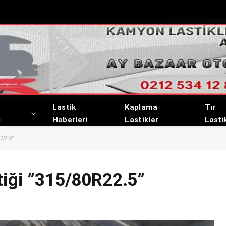
Lastik
Kaplama
Tır
i
Haberleri
Lastikler
Lasti
R22.5”
tiği ”315/80R22.5”