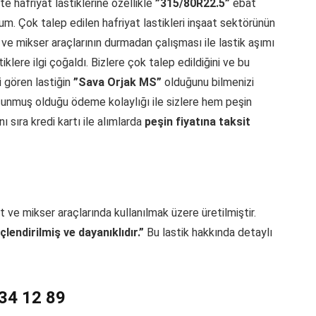
te hafriyat lastiklerine özellikle
”315/80R22.5”
ebat
um. Çok talep edilen hafriyat lastikleri inşaat sektörünün
ve mikser araçlarının durmadan çalışması ile lastik aşımı
klere ilgi çoğaldı. Bizlere çok talep edildiğini ve bu
i gören lastiğin
”Sava Orjak MS”
olduğunu bilmenizi
n sunmuş olduğu ödeme kolaylığı ile sizlere hem peşin
ı sıra kredi kartı ile alımlarda
peşin fiyatına taksit
at ve mikser araçlarında kullanılmak üzere üretilmiştir.
endirilmiş ve dayanıklıdır.”
Bu lastik hakkında detaylı
34 12 89