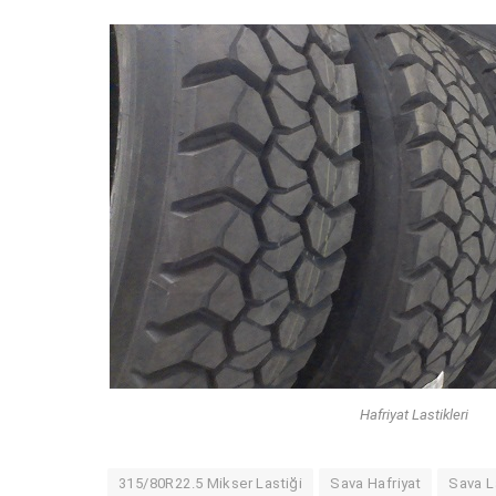
Hafriyat Lastikleri
315/80R22.5 Mikser Lastiği
Sava Hafriyat
Sava L