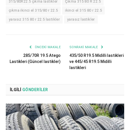
315/80R22.5 çıkma lastikler
Çıkma 315 80 R 22.5
çıkma ikinci el 315/80 r 22.5
ikinci el 315 80 r 22.5
yarasız 315 80 r 22.5 lastikler
yarasız lastikler
ÖNCEKI MAKALE
SONRAKI MAKALE
285/70R 19.5 Atego
435/50 R19.5 Midilli lastikleri
Lastikleri (Güncel lastikler)
ve 445/45 R19.5 Midilli
lastikleri
İLGILI
GÖNDERILER