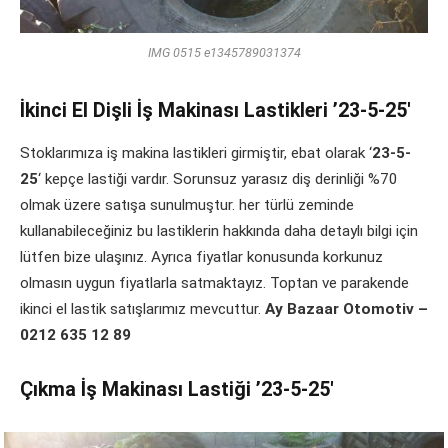
IMG 0515 e1345789031374
İkinci El Dişli İş Makinası Lastikleri ’23-5-25′
Stoklarımıza iş makina lastikleri girmiştir, ebat olarak ‘
23-5-
25
‘ kepçe lastiği vardır. Sorunsuz yarasız diş derinliği %70
olmak üzere satışa sunulmuştur. her türlü zeminde
kullanabileceğiniz bu lastiklerin hakkında daha detaylı bilgi için
lütfen bize ulaşınız. Ayrıca fiyatlar konusunda korkunuz
olmasın uygun fiyatlarla satmaktayız. Toptan ve parakende
ikinci el lastik satışlarımız mevcuttur.
Ay Bazaar Otomotiv –
0212 635 12 89
Çıkma İş Makinası Lastiği ’23-5-25′