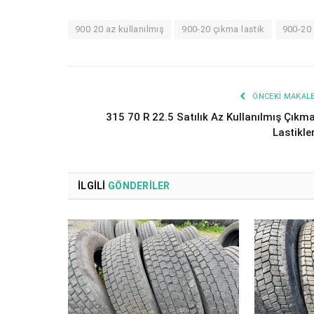
900 20 az kullanılmış
900-20 çıkma lastik
900-20 
ÖNCEKI MAKAL
315 70 R 22.5 Satılık Az Kullanılmış Çıkm
Lastikle
İLGILI
GÖNDERILER