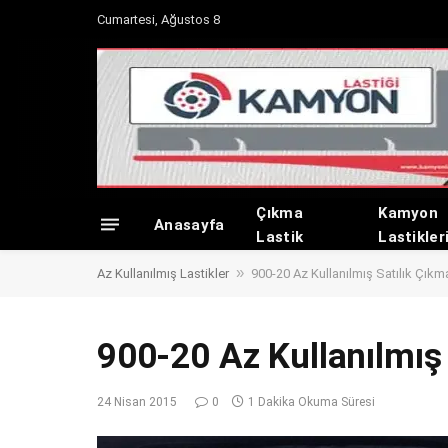
Cumartesi, Ağustos 8
Çıkma
Kamyon
Anasayfa
Lastik
Lastikler
»
Az Kullanılmış Lastikler
900-20 Az Kullanılmış Satılık Çıkma
900-20 Az Kullanılmış 
24 Nisan 2015
0
1 Dakika Okuma Süresi