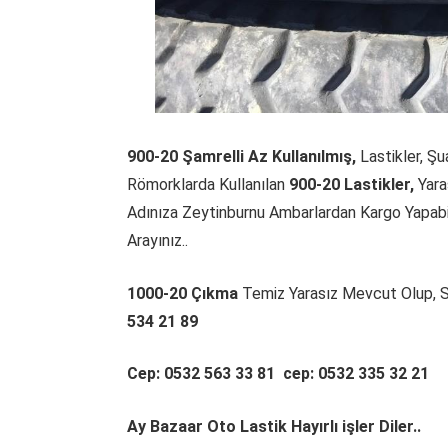
900-20 Şamrelli Az Kullanılmış,
Lastikler, Ş
Römorklarda Kullanılan
900-20 Lastikler,
Yaras
Adınıza Zeytinburnu Ambarlardan Kargo Yapabili
Arayınız..
1000-20 Çıkma
Temiz Yarasız Mevcut Olup, St
534 21 89
Cep: 0532 563 33 81 cep: 0532 335 32 21
Ay Bazaar Oto Lastik Hayırlı işler Diler..