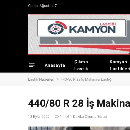
Cuma, Ağustos 7
Çıkma
Kamyon
Anasayfa
Lastik
Lastikler
»
Lastik Haberleri
440/80 R 28 İş Makinası Lastiği
440/80 R 28 İş Makina
13 Eylül 2022
1
1 Dakika Okuma Süresi