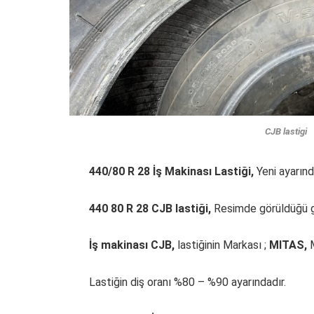
CJB lastigi
440/80 R 28 İş Makinası Lastiği,
Yeni ayarında
440 80 R 28 CJB lastiği,
Resimde görüldüğü gi
İş makinası CJB,
lastiğinin Markası ;
MITAS,
M
Lastiğin diş oranı %80 – %90 ayarındadır.