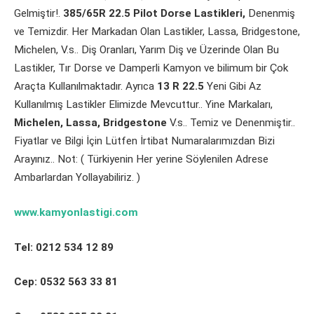
Gelmiştir!.
385/65R 22.5 Pilot Dorse Lastikleri,
Denenmiş
ve Temizdir. Her Markadan Olan Lastikler, Lassa, Bridgestone,
Michelen, V.s.. Diş Oranları, Yarım Diş ve Üzerinde Olan Bu
Lastikler, Tır Dorse ve Damperli Kamyon ve bilimum bir Çok
Araçta Kullanılmaktadır. Ayrıca
13 R 22.5
Yeni Gibi Az
Kullanılmış Lastikler Elimizde Mevcuttur.. Yine Markaları,
Michelen, Lassa, Bridgestone
V.s.. Temiz ve Denenmiştir..
Fiyatlar ve Bilgi İçin Lütfen İrtibat Numaralarımızdan Bizi
Arayınız.. Not: ( Türkiyenin Her yerine Söylenilen Adrese
Ambarlardan Yollayabiliriz. )
www.kamyonlastigi.com
Tel: 0212 534 12 89
Cep: 0532 563 33 81