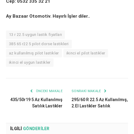
Cep: 0532 335 32 21
Ay Bazaar Otomotiv. Hayırlı İşler diler..
13 r 22.5 uygun lastik fiyatları
385 65 r22 5 pilot dorse lastikleri
az kullanılmış pilot lastikler
ikinci el pilot lastikler
ikinci el uygun lastikler
ÖNCEKI MAKALE
SONRAKI MAKALE
435/50r19 5 Az Kullanılmış
295/60 R 22.5 Az Kullanılmış,
Satılık Lastikler
2.El Lastikler Satılık
İLGILI
GÖNDERILER