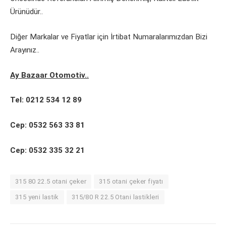
Ürünüdür..
Diğer Markalar ve Fiyatlar için İrtibat Numaralarımızdan Bizi
Arayınız..
Ay Bazaar Otomotiv..
Tel: 0212 534 12 89
Cep: 0532 563 33 81
Cep: 0532 335 32 21
315 80 22.5 otani çeker
315 otani çeker fiyatı
315 yeni lastik
315/80 R 22.5 Otani lastikleri