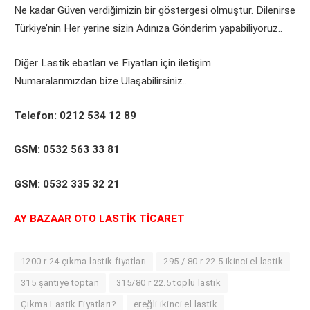
Ne kadar Güven verdiğimizin bir göstergesi olmuştur. Dilenirse
Türkiye’nin Her yerine sizin Adınıza Gönderim yapabiliyoruz..
Diğer Lastik ebatları ve Fiyatları için iletişim
Numaralarımızdan bize Ulaşabilirsiniz..
Telefon: 0212 534 12 89
GSM: 0532 563 33 81
GSM: 0532 335 32 21
AY BAZAAR OTO LASTİK TİCARET
1200 r 24 çıkma lastik fiyatları
295 / 80 r 22.5 ikinci el lastik
315 şantiye toptan
315/80 r 22.5 toplu lastik
Çıkma Lastik Fiyatları?
ereğli ikinci el lastik