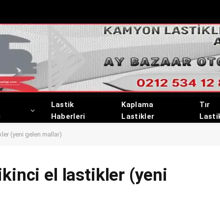
Lastik
Kaplama
Tır
i
Haberleri
Lastikler
Lasti
kler (yeni gelen mallar)
inci el lastikler (yeni