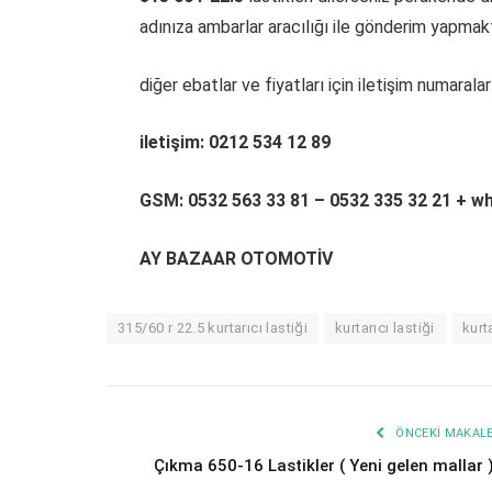
adınıza ambarlar aracılığı ile gönderim yapmak
diğer ebatlar ve fiyatları için iletişim numaralar
iletişim: 0212 534 12 89
GSM: 0532 563 33 81 – 0532 335 32 21 + w
AY BAZAAR OTOMOTİV
315/60 r 22.5 kurtarıcı lastiği
kurtarıcı lastiği
kurt
ÖNCEKI MAKAL
Çıkma 650-16 Lastikler ( Yeni gelen mallar 