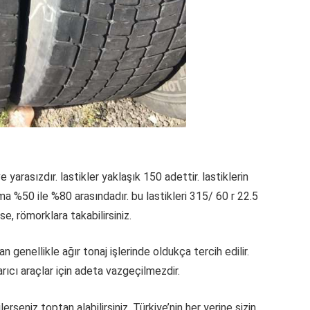
ve yarasızdır. lastikler yaklaşık 150 adettir. lastiklerin
ma %50 ile %80 arasındadır. bu lastikleri 315/ 60 r 22.5
e, römorklara takabilirsiniz.
genellikle ağır tonaj işlerinde oldukça tercih edilir.
arıcı araçlar için adeta vazgeçilmezdir.
erseniz toptan alabilirsiniz. Türkiye’nin her yerine sizin