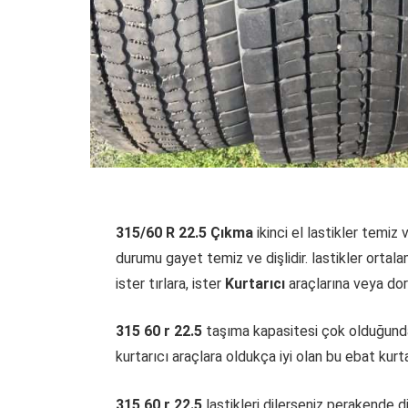
315/60 R 22.5 Çıkma
ikinci el lastikler temiz 
durumu gayet temiz ve dişlidir. lastikler ortala
ister tırlara, ister
Kurtarıcı
araçlarına veya dors
315 60 r 22.5
taşıma kapasitesi çok olduğundan 
kurtarıcı araçlara oldukça iyi olan bu ebat kurt
315 60 r 22.5
lastikleri dilerseniz perakende dil