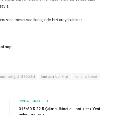
tayız.
ımızdan mesai saatleri içinde bizi arayabilirsiniz.
hatsap
arıcı lastiği 315 60 22.5
kurtarıcı lastikleri
kurtarıcı tekeri
E
SONRAKI MAKALE
)
315/80 R 22.5 Çıkma, İkinci el Lastikler ( Yeni
gelen mallar )