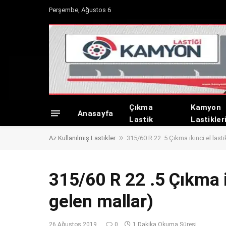
Perşembe, Ağustos 6
Çıkma
Kamyon
Anasayfa
Lastik
Lastikler
»
Az Kullanılmış Lastikler
315/60 R 22 .5 Çıkma ikinci el lasti
315/60 R 22 .5 Çıkma ik
gelen mallar)
26 Ağustos 2019
0
1 Dakika Okuma Süresi