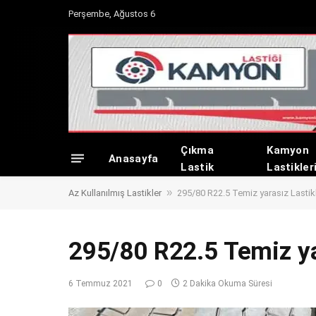
Perşembe, Ağustos 6
Çıkma
Kamyon
Anasayfa
Lastik
Lastikler
»
Az Kullanılmış Lastikler
295/80 R22.5 Temiz yarasız Lastik
295/80 R22.5 Temiz ya
6 Temmuz 2021
0
2 Dakika Okuma Süresi