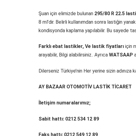
Şuan için elimizde bulunan
295/80 R 22.5 last
8 ml’dir. Belirli kullanımdan sonra lastiğin yana
kondisyonda kaplama yapılabilir. Bu sayede tasa
Farklı ebat lastikler, Ve lastik fiyatları
için 
arayabilir, Bilgi alabilirsiniz.. Ayrıca
WATSAAP
a
Dilerseniz Türkiye’nin Her yerine sizin adınıza k
AY BAZAAR OTOMOTİV LASTİK TİCARET
İletişim numaralarımız;
Sabit hattı: 0212 534 12 89
Faks hattı: 0212 549 12 89