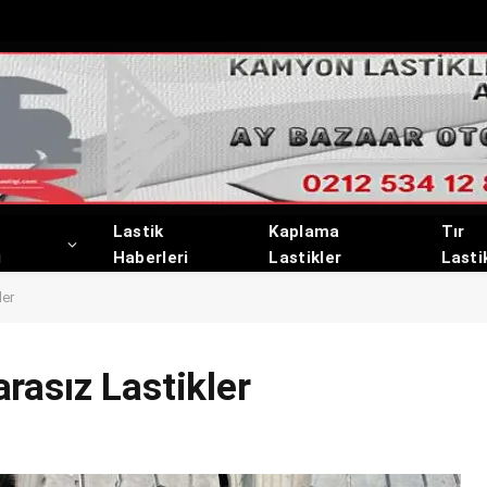
Lastik
Kaplama
Tır
i
Haberleri
Lastikler
Lasti
ler
rasız Lastikler