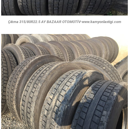
Çıkma 315/80R22.5 AY BAZAAR OTOMOTİV-www.kamyonlastigi.com