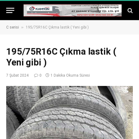
»
C serisi
195/75R16C Çıkma lastik ( Yeni gibi )
195/75R16C Çıkma lastik (
Yeni gibi )
7 Şubat 2024
0
1 Dakika Okuma Süresi