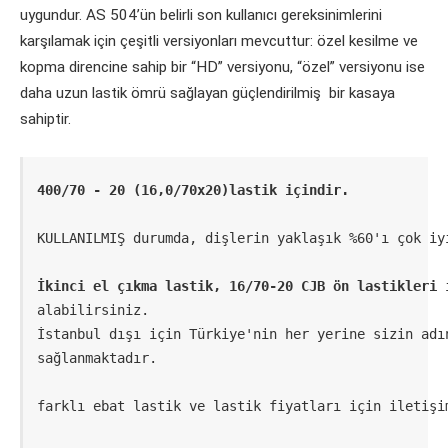
uygundur. AS 504’ün belirli son kullanıcı gereksinimlerini
karşılamak için çeşitli versiyonları mevcuttur: özel kesilme ve
kopma direncine sahip bir “HD” versiyonu, “özel” versiyonu ise
daha uzun lastik ömrü sağlayan güçlendirilmiş bir kasaya
sahiptir.
400/70 - 20 (16,0/70x20)lastik içindir.
KULLANILMIŞ durumda, dişlerin yaklaşık %60'ı çok iyi
İkinci el çıkma lastik, 16/70-20 CJB ön lastikleri
 
alabilirsiniz. 

İstanbul dışı için Türkiye'nin her yerine sizin adı
sağlanmaktadır. 

farklı ebat lastik ve lastik fiyatları için iletişi