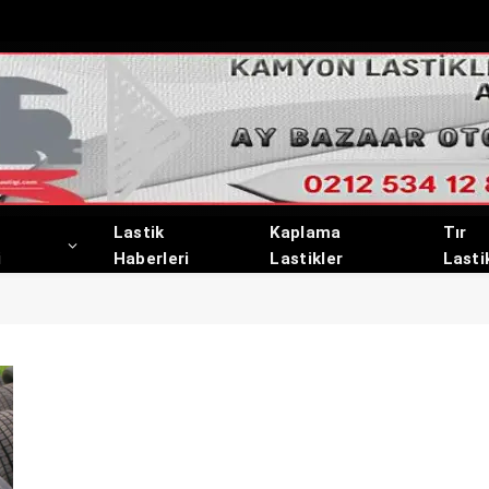
Lastik
Kaplama
Tır
i
Haberleri
Lastikler
Lasti