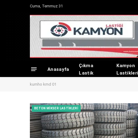
Cuma, Temmuz 31
Çıkma
Kamyon
Anasayfa
Lastik
Lastikler
kumho kmd 01
BETON MIKSER LASTIKLERI