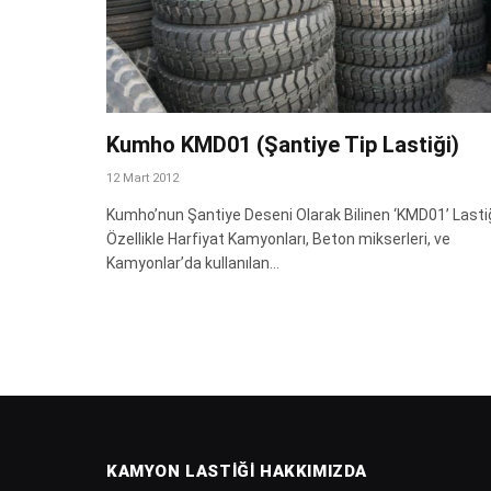
Kumho KMD01 (Şantiye Tip Lastiği)
12 Mart 2012
Kumho’nun Şantiye Deseni Olarak Bilinen ‘KMD01’ Lasti
Özellikle Harfiyat Kamyonları, Beton mikserleri, ve
Kamyonlar’da kullanılan…
KAMYON LASTIĞI HAKKIMIZDA