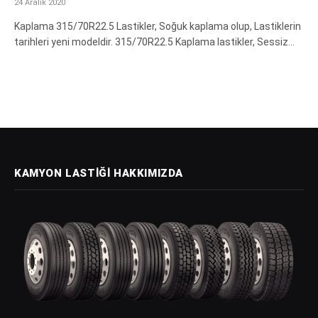
24 Aralık 2020
Kaplama 315/70R22.5 Lastikler, Soğuk kaplama olup, Lastiklerin
tarihleri yeni modeldir. 315/70R22.5 Kaplama lastikler, Sessiz…
KAMYON LASTIĞI HAKKIMIZDA