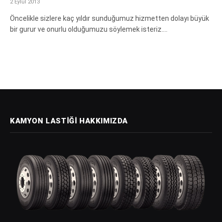
2 Eylül 2013
Öncelikle sizlere kaç yıldır sunduğumuz hizmetten dolayı büyük
bir gurur ve onurlu olduğumuzu söylemek isteriz.…
KAMYON LASTIĞI HAKKIMIZDA