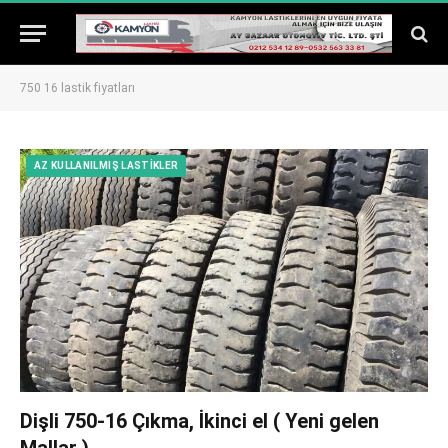
750 16 lastik fiyatları
AZ KULLANILMIŞ LASTIKLER
Dişli 750-16 Çıkma, İkinci el ( Yeni gelen
Mallar )