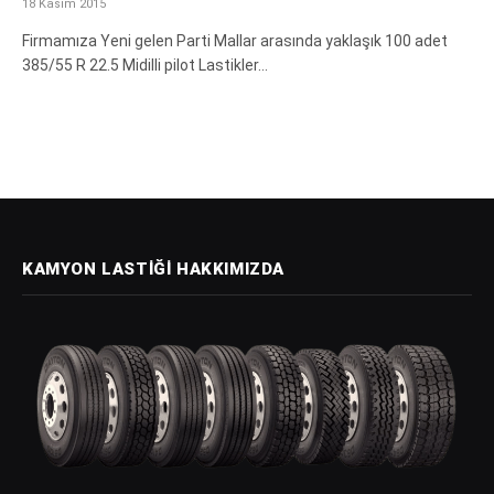
18 Kasım 2015
Firmamıza Yeni gelen Parti Mallar arasında yaklaşık 100 adet
385/55 R 22.5 Midilli pilot Lastikler…
KAMYON LASTIĞI HAKKIMIZDA