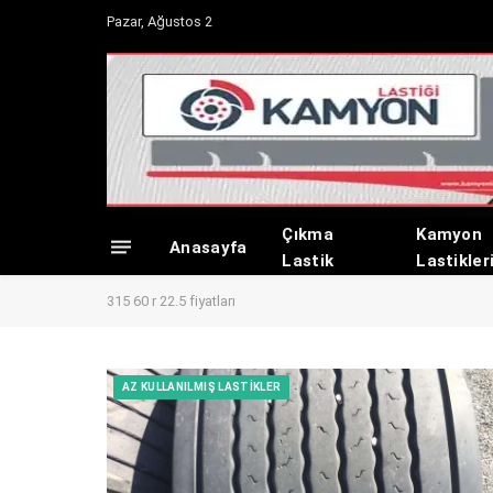
Pazar, Ağustos 2
Çıkma
Kamyon
Anasayfa
Lastik
Lastikler
315 60 r 22.5 fiyatları
AZ KULLANILMIŞ LASTIKLER