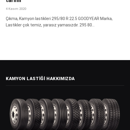
4 Kasım 2020
Çıkma, Kamyon lastikleri 295/80 R 22.5 GOODYEAR Marka,
Lastikler çok temiz, yarasız yamasızdır. 295 80…
KAMYON LASTIĞI HAKKIMIZDA