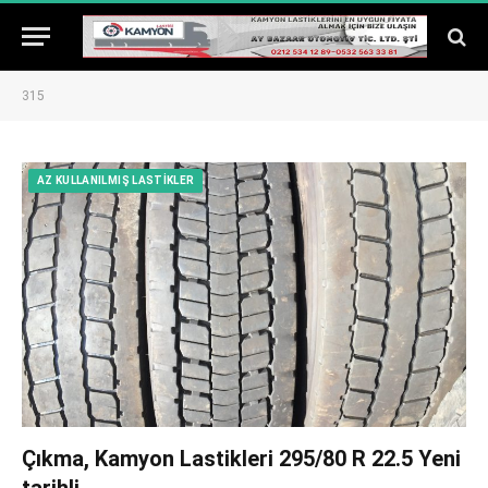
315
AZ KULLANILMIŞ LASTIKLER
Çıkma, Kamyon Lastikleri 295/80 R 22.5 Yeni
tarihli