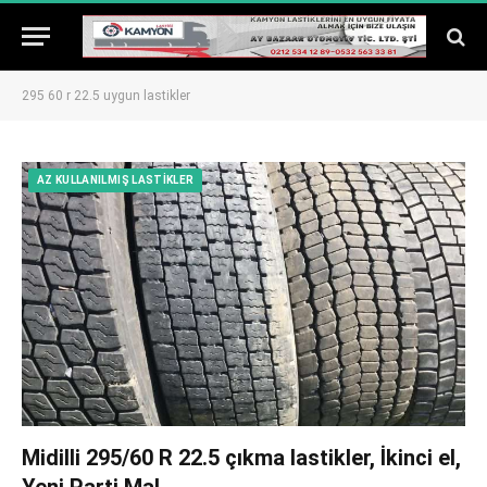
295 60 r 22.5 uygun lastikler
AZ KULLANILMIŞ LASTIKLER
Midilli 295/60 R 22.5 çıkma lastikler, İkinci el,
Yeni Parti Mal