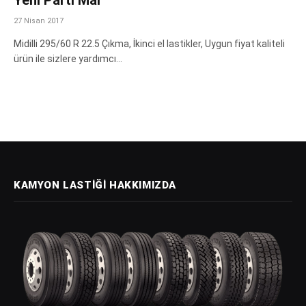
27 Nisan 2017
Midilli 295/60 R 22.5 Çıkma, İkinci el lastikler, Uygun fiyat kaliteli
ürün ile sizlere yardımcı…
KAMYON LASTIĞI HAKKIMIZDA