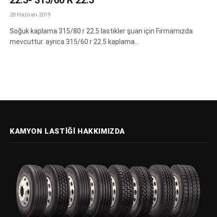
20 Haziran 2019
Soğuk kaplama 315/80 r 22.5 lastikler şuan için Firmamızda
mevcuttur. ayrıca 315/60 r 22.5 kaplama…
KAMYON LASTIĞI HAKKIMIZDA