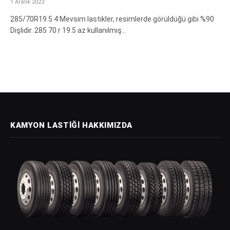
1 Aralık 2023
285/70R19.5 4 Mevsim lastikler, resimlerde görüldüğü gibi %90
Dişlidir. 285 70 r 19.5 az kullanılmış…
KAMYON LASTIĞI HAKKIMIZDA