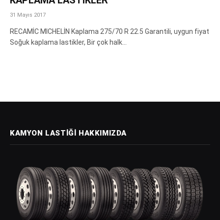
31 Mayıs 2017
RECAMİC MICHELİN Kaplama 275/70 R 22.5 Garantili, uygun fiyat
Soğuk kaplama lastikler, Bir çok halk…
KAMYON LASTIĞI HAKKIMIZDA